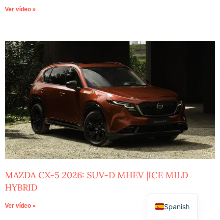
Ver vídeo »
MAZDA CX-5 2026: SUV-D MHEV |ICE MILD
HYBRID
Spanish
Ver vídeo »