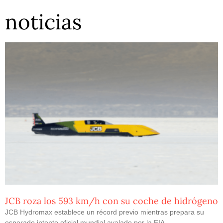
noticias
JCB roza los 593 km/h con su coche de hidrógeno
JCB Hydromax establece un récord previo mientras prepara su
esperado intento oficial mundial avalado por la FIA.