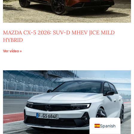
MAZDA CX-5 2026: SUV-D MHEV |ICE MILD
HYBRID
Ver vídeo »
Spanish