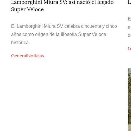
Lamborghini Miura SV: así nació el legado
L
Super Veloce
E
El Lamborghini Miura SV celebra cincuenta y cinco
m
años como origen de la filosofía Super Veloce
d
histórica.
G
General
Noticias