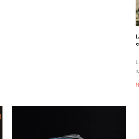
L
s
L
i
N