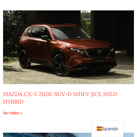
MAZDA CX-5 2026: SUV-D MHEV |ICE MILD
HYBRID
Ver vídeo »
Spanish