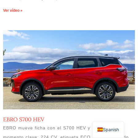
Ver vídeo »
EBRO S700 HEV
EBRO mueve ficha con el S700 HEV y lo hace en un
Spanish
momento clave: 224 CV, etiqueta ECO, sistema híbrido