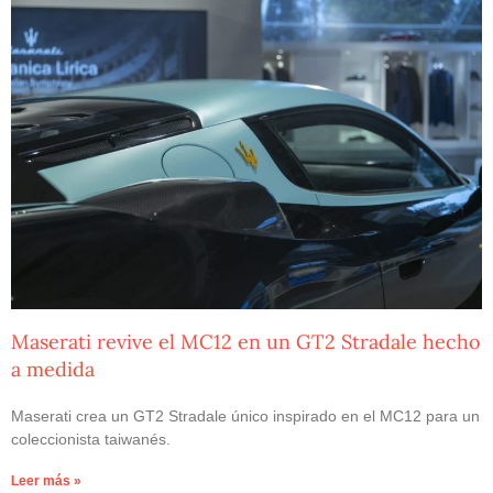
Maserati revive el MC12 en un GT2 Stradale hecho
a medida
Maserati crea un GT2 Stradale único inspirado en el MC12 para un
coleccionista taiwanés.
Leer más »