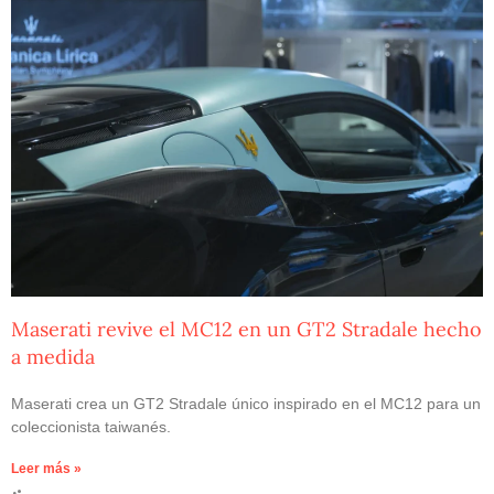
Maserati revive el MC12 en un GT2 Stradale hecho
a medida
Maserati crea un GT2 Stradale único inspirado en el MC12 para un
coleccionista taiwanés.
Leer más »