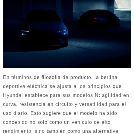
En términos de filosofía de producto, la berlina
deportiva eléctrica se ajusta a los principios que
Hyundai establece para sus modelos N: agilidad en
curva, resistencia en circuito y versatilidad para el
uso diario. Esto sugiere que el modelo ha sido
concebido no solo como un vehículo de alto
rendimiento, sino también como una alternativa