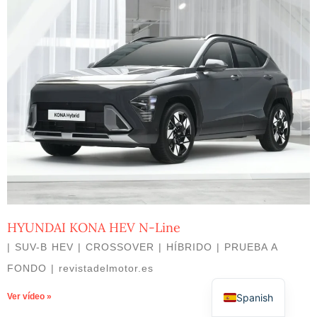
HYUNDAI KONA HEV N-Line
| SUV-B HEV | CROSSOVER | HÍBRIDO | PRUEBA A
FONDO | revistadelmotor.es
Spanish
Ver vídeo »