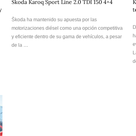
Škoda Karoq Sport Line 2.0 TDI 150 4×4
K
y
t
Škoda ha mantenido su apuesta por las
D
motorizaciones diésel como una opción competitiva
h
y eficiente dentro de su gama de vehículos, a pesar
e
de la …
L
d